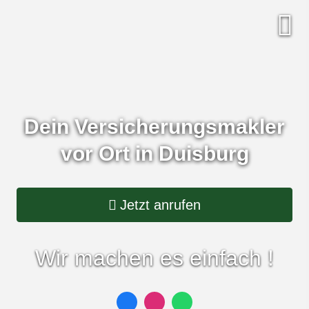
Dein Ver­sicherungs­makler
vor Ort in Duisburg
Jetzt anrufen
Wir machen es einfach !