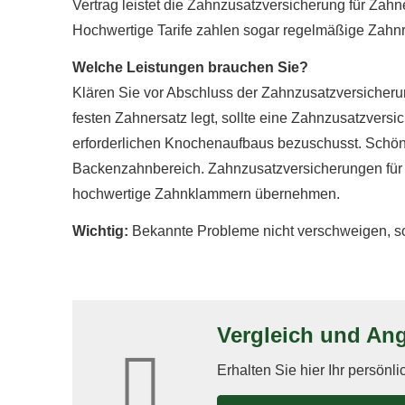
Vertrag leistet die Zahn­zu­satz­ver­si­che­rung für 
Hochwertige Tarife zahlen sogar regelmäßige Zahnr
Welche Leistungen brauchen Sie?
Klären Sie vor Abschluss der Zahn­zu­satz­ver­si­che
festen Zahnersatz legt, sollte eine Zahn­zu­satz­ver­s
erforderlichen Knochenaufbaus bezuschusst. Schön
Backenzahnbereich. Zahn­zu­satz­ver­si­che­rungen fü
hochwertige Zahnklammern übernehmen.
Wichtig:
Bekannte Probleme nicht verschweigen, son
Vergleich und Ange
Erhalten Sie hier Ihr persönl