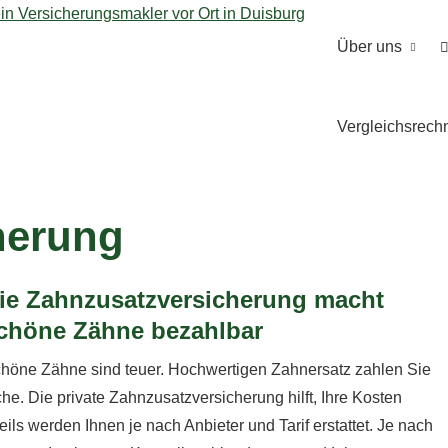
Über uns
Vergleichsrech
che­rung
ie Zahn­zu­satz­ver­si­che­rung macht
chöne Zähne bezahlbar
höne Zähne sind teuer. Hochwertigen Zahnersatz zahlen Sie
Die private Zahn­zu­satz­ver­si­che­rung hilft, Ihre Kosten
eils werden Ihnen je nach Anbieter und Tarif erstattet. Je nach